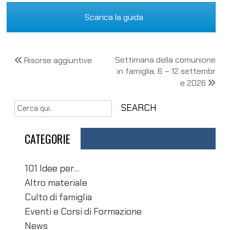
Scarica la guida
N
Settimana della comunione
Risorse aggiuntive
in famiglia, 6 – 12 settembr
a
e 2026
v
i
g
CATEGORIE
a
z
101 Idee per…
i
Altro materiale
o
Culto di famiglia
n
Eventi e Corsi di Formazione
News