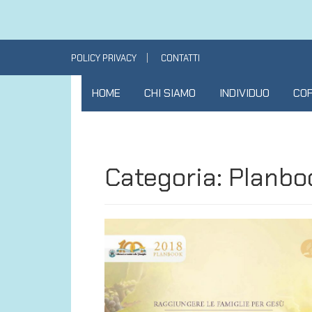
Skip
POLICY PRIVACY
CONTATTI
to
content
HOME
CHI SIAMO
INDIVIDUO
COP
Categoria:
Planbo