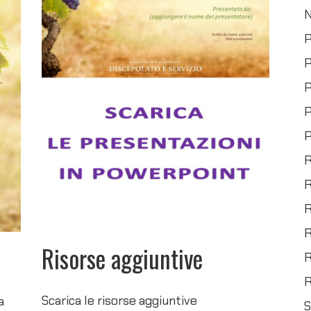
P
P
P
P
P
R
R
R
R
Risorse aggiuntive
R
R
Scarica le risorse aggiuntive
a
S