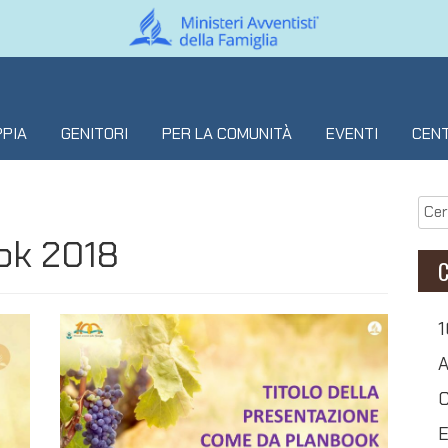
PIA
GENITORI
PER LA COMUNITÀ
EVENTI
CEN
ok 2018
C
1
A
C
E