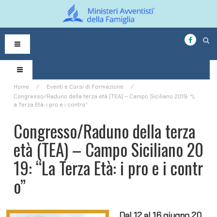
S
k
i
p
t
o
Home
/
Eventi e Corsi di Formazione
/
c
Congresso/Raduno della terza età (TEA) – Campo Siciliano 2019: “L
o
a Terza Età: i pro e i contro”
n
t
Congresso/Raduno della terza
e
n
età (TEA) – Campo Siciliano 20
t
19: “La Terza Età: i pro e i contr
o”
Dal 12 al 16 giugno 20