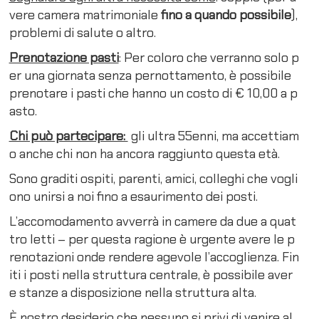
vere camera matrimoniale
fino a quando possibile
),
problemi di salute o altro.
Prenotazione pasti
: Per coloro che verranno solo p
er una giornata senza pernottamento, è possibile
prenotare i pasti che hanno un costo di € 10,00 a p
asto.
Chi può partecipare:
gli ultra 55enni, ma accettiam
o anche chi non ha ancora raggiunto questa età.
Sono graditi ospiti, parenti, amici, colleghi che vogli
ono unirsi a noi fino a esaurimento dei posti.
L’accomodamento avverrà in camere da due a quat
tro letti – per questa ragione è urgente avere le p
renotazioni onde rendere agevole l’accoglienza. Fin
iti i posti nella struttura centrale, è possibile aver
e stanze a disposizione nella struttura alta.
È nostro desiderio che nessuno si privi di venire al