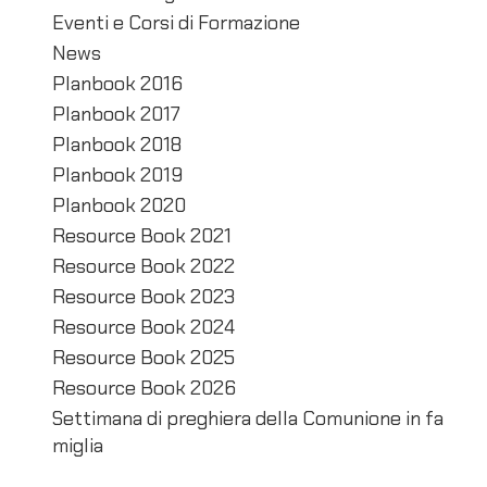
e
Eventi e Corsi di Formazione
a
News
r
Planbook 2016
Planbook 2017
t
Planbook 2018
i
Planbook 2019
c
Planbook 2020
o
Resource Book 2021
l
Resource Book 2022
i
Resource Book 2023
Resource Book 2024
Resource Book 2025
Resource Book 2026
Settimana di preghiera della Comunione in fa
miglia