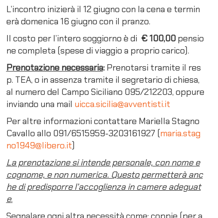
L’incontro inizierà il 12 giugno con la cena e termin
erà domenica 16 giugno con il pranzo.
Il costo per l’intero soggiorno è di
€ 100,00
pensio
ne completa (spese di viaggio a proprio carico).
Prenotazione necessaria
:
Prenotarsi tramite il res
p. TEA, o in assenza tramite il segretario di chiesa,
al numero del Campo Siciliano 095/212203, oppure
inviando una mail
uicca.sicilia@avventisti.it
Per altre informazioni contattare Mariella Stagno
Cavallo allo 091/6515959-3203161927 (
maria.stag
no1949@libero.it
)
La prenotazione si intende personale, con nome e
cognome, e non numerica. Questo permetterà anc
he di predisporre l’accoglienza in camere adeguat
e
.
Segnalare ogni altra necessità come
: coppie (per a