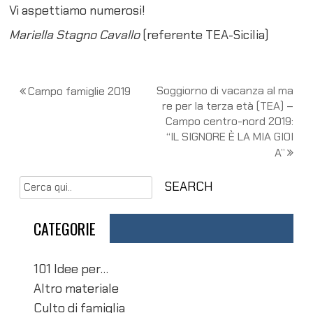
Vi aspettiamo numerosi!
Mariella Stagno Cavallo
(referente TEA-Sicilia)
N
Soggiorno di vacanza al ma
Campo famiglie 2019
re per la terza età (TEA) –
a
Campo centro-nord 2019:
v
“IL SIGNORE È LA MIA GIOI
A”
i
g
a
CATEGORIE
z
i
101 Idee per…
o
Altro materiale
n
Culto di famiglia