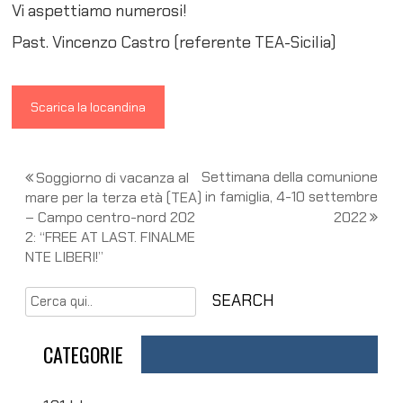
Vi aspettiamo numerosi!
Past. Vincenzo Castro (referente TEA-Sicilia)
Scarica la locandina
N
Settimana della comunione
Soggiorno di vacanza al
in famiglia, 4-10 settembre
mare per la terza età (TEA)
a
– Campo centro-nord 202
2022
v
2: “FREE AT LAST. FINALME
NTE LIBERI!”
i
g
a
CATEGORIE
z
i