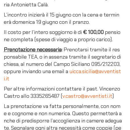
ria Antonietta Calà.
L’incontro inizierà il 15 giugno con la cena e termin
erà domenica 19 giugno con il pranzo.
Il costo per l’intero soggiorno è di
€ 100,00
pensio
ne completa (spese di viaggio a proprio carico).
Prenotazione necessaria
:
Prenotarsi tramite il res
ponsabile TEA, o in assenza tramite il segretario di
chiesa, al numero del Campo Siciliano 095/212203,
oppure inviando una email a
uicca.sicilia@avventist
i.it
Per altre informazioni contattare il past. Vincenzo
Castro allo 3335265487 (
v.castro@avventisti.it
)
La prenotazione va fatta personalmente, con nom
e e cognome e non numerica. Questo permetterà a
nche di predisporre l’accoglienza in camere adegua
te. Segnalare ogni altra necessità come coppie (pe