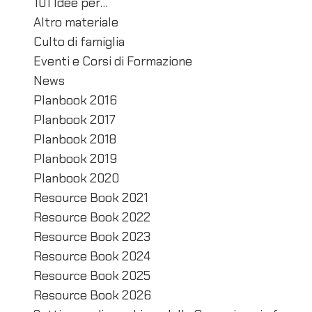
101 Idee per…
o
Altro materiale
n
Culto di famiglia
e
Eventi e Corsi di Formazione
a
News
r
Planbook 2016
Planbook 2017
t
Planbook 2018
i
Planbook 2019
c
Planbook 2020
o
Resource Book 2021
l
Resource Book 2022
i
Resource Book 2023
Resource Book 2024
Resource Book 2025
Resource Book 2026