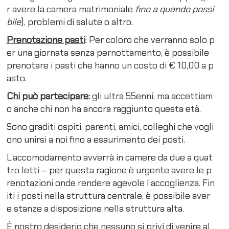
r avere la camera matrimoniale
fino a quando possi
bile
), problemi di salute o altro.
Prenotazione pasti
: Per coloro che verranno solo p
er una giornata senza pernottamento, è possibile
prenotare i pasti che hanno un costo di € 10,00 a p
asto.
Chi può partecipare:
gli ultra 55enni, ma accettiam
o anche chi non ha ancora raggiunto questa età.
Sono graditi ospiti, parenti, amici, colleghi che vogli
ono unirsi a noi fino a esaurimento dei posti.
L’accomodamento avverrà in camere da due a quat
tro letti – per questa ragione è urgente avere le p
renotazioni onde rendere agevole l’accoglienza. Fin
iti i posti nella struttura centrale, è possibile aver
e stanze a disposizione nella struttura alta.
È nostro desiderio che nessuno si privi di venire al